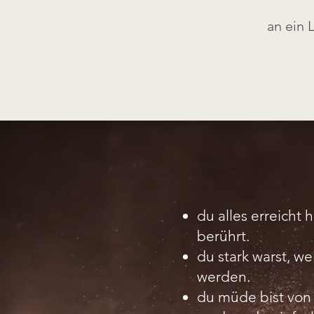
an ein L
du alles erreicht 
berührt.
du stark warst, w
werden.
du müde bist von 