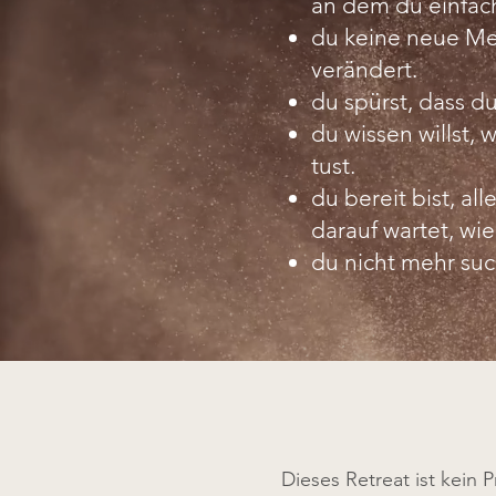
an dem du einfach
du keine neue Me
verändert.
du spürst, dass du
du wissen willst, 
tust.
du bereit bist, al
darauf wartet, wi
du nicht mehr such
Dieses Retreat ist kein 