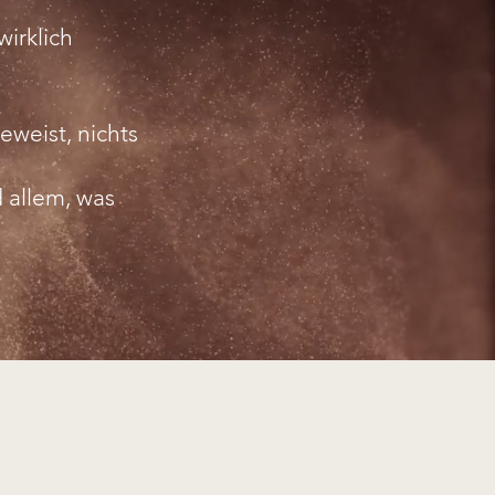
irklich
beweist, nichts
d allem, was