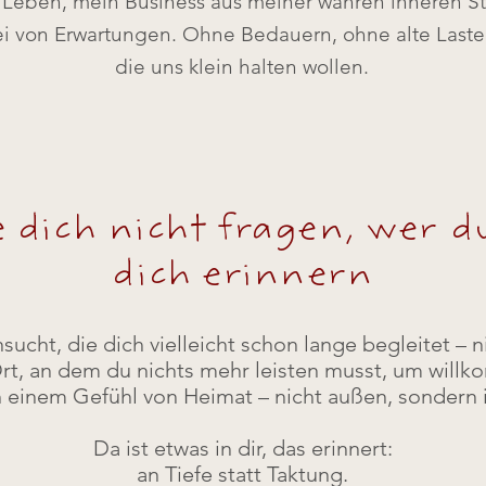
Leben, mein Business aus meiner wahren inneren St
rei von Erwartungen. Ohne Bedauern, ohne alte Laste
die uns klein halten wollen.
ie dich nicht fragen, wer d
dich erinnern
nsucht, die dich vielleicht schon lange begleitet – ni
t, an dem du nichts mehr leisten musst, um willk
 einem Gefühl von Heimat – nicht außen, sondern in
Da ist etwas in dir, das erinnert:
an Tiefe statt Taktung.