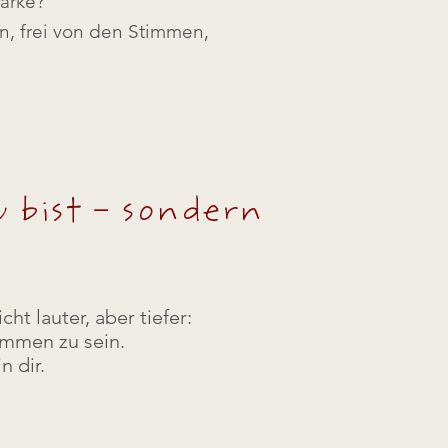
ärke?
n, frei von den Stimmen,
u bist – sondern
cht lauter, aber tiefer:
ommen zu sein.
 dir.