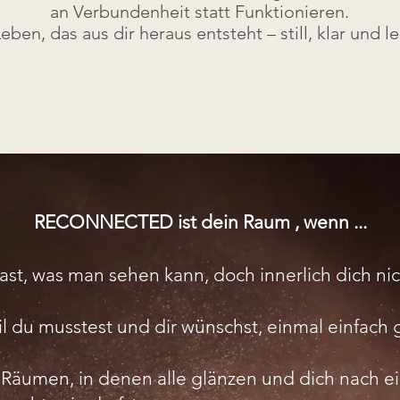
an Verbundenheit statt Funktionieren.
eben, das aus dir heraus entsteht – still, klar und l
RECONNECTED ist dein Raum , wenn ...
hast, was man sehen kann, doch innerlich dich nic
eil du musstest und dir wünschst, einmal einfach 
Räumen, in denen alle glänzen und dich nach e