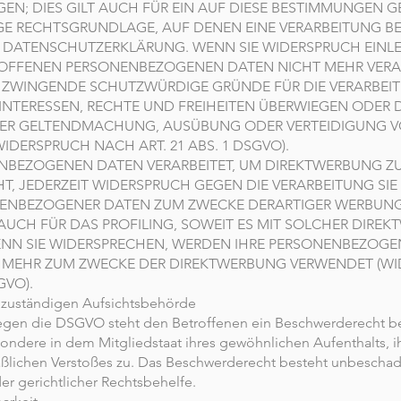
EN; DIES GILT AUCH FÜR EIN AUF DIESE BESTIMMUNGEN G
LIGE RECHTSGRUNDLAGE, AUF DENEN EINE VERARBEITUNG B
R DATENSCHUTZERKLÄRUNG. WENN SIE WIDERSPRUCH EINL
ROFFENEN PERSONENBEZOGENEN DATEN NICHT MEHR VERAR
N ZWINGENDE SCHUTZWÜRDIGE GRÜNDE FÜR DIE VERARBEI
 INTERESSEN, RECHTE UND FREIHEITEN ÜBERWIEGEN ODER D
DER GELTENDMACHUNG, AUSÜBUNG ODER VERTEIDIGUNG 
DERSPRUCH NACH ART. 21 ABS. 1 DSGVO).
NBEZOGENEN DATEN VERARBEITET, UM DIREKTWERBUNG ZU
HT, JEDERZEIT WIDERSPRUCH GEGEN DIE VERARBEITUNG SIE
NENBEZOGENER DATEN ZUM ZWECKE DERARTIGER WERBUN
T AUCH FÜR DAS PROFILING, SOWEIT ES MIT SOLCHER DIRE
ENN SIE WIDERSPRECHEN, WERDEN IHRE PERSONENBEZOG
 MEHR ZUM ZWECKE DER DIREKTWERBUNG VERWENDET (W
GVO).
 zuständigen Aufsichtsbehörde
egen die DSGVO steht den Betroffenen ein Beschwerderecht be
ondere in dem Mitgliedstaat ihres gewöhnlichen Aufenthalts, ih
ßlichen Verstoßes zu. Das Beschwerderecht besteht unbeschad
er gerichtlicher Rechtsbehelfe.