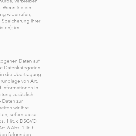
wurde, verbleiben
t. Wenn Sie ein
ng widerrufen,
e Speicherung Ihrer
sten); im
ezogenen Daten auf
ere Datenkategorien
 in die Übertragung
rundlage von Art.
f Informationen in
itung zusätzlich
e Daten zur
eiten wir Ihre
ten, sofern diese
s. 1 lit. c DSGVO.
 6 Abs. 1 lit. f
 den folgenden