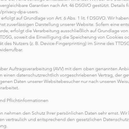
ergleichbare Garantien nach Art. 46 DSGVO gestützt. Details fi
/privacy-dpa-users.
rfolgt auf Grundlage von Art. 6 Abs. 1 lit. f DSGVO. Wir haben
chst zuverlässigen Darstellung unserer Website. Sofern eine en
de, erfolgt die Verarbeitung ausschließlich auf Grundlage von Ar
DSG, soweit die Einwilligung die Speicherung von Cookies ode
t des Nutzers (z. B. Device-Fingerprinting) im Sinne des TTDSG
widerrufbar.
über Auftragsverarbeitung (AVV) mit dem oben genannten Anbi
m einen datenschutzrechtlich vorgeschriebenen Vertrag, der gew
genen Daten unserer Websitebesucher nur nach unseren Weis
arbeitet.
nd Pflichtinformationen
ten nehmen den Schutz Ihrer persönlichen Daten sehr ernst. Wir
 vertraulich und entsprechend den gesetzlichen Datenschutzv
ung.