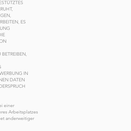
ESTÜTZTES
ERUHT,
EGEN,
BEITEN, ES
TUNG
IE
VON
 BETREIBEN,
G
KTWERBUNG IN
ENEN DATEN
IDERSPRUCH
i einer
res Arbeitsplatzes
et anderweitiger