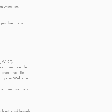
.
uns wenden.
 geschieht vor
 „WIX“).
besuchen, werden
sucher und die
lung der Website
peichert werden.
rdvertragsklauseln