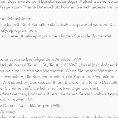
 ein Beschwerderecht bei der zuständigen Aufsichtsbehörde zu
 Fragen zum Thema Datenschutz können Sie sich jederzeit an 
von Drittanbietern
e kann Ihr Surf-Verhalten statistisch ausgewertet werden. Das
Analyseprogrammen.
en zu diesen Analyseprogrammen finden Sie in der folgenden
nserer Website bei folgendem Anbieter: WIX
td., 40 Namal Tel Aviv St., Tel Aviv 6350671, Israel (nachfolgend
len und zum Hosten von Webseiten. Wenn Sie unsere Website 
tzerverhalten, die Besucherquellen, die Region der Websitebe
. WIX speichert Cookies auf Ihrem Browser, die für die Darstel
r Sicherheit erforderlich sind (notwendige Cookies).
erfasst werden, können auf verschiedenen Servern weltweit ges
 u. a. in den USA.
er Datenschutzerklärung von WIX:
/privacy.
die USA und sonstige Drittstaaten wird laut WIX auf die Standa