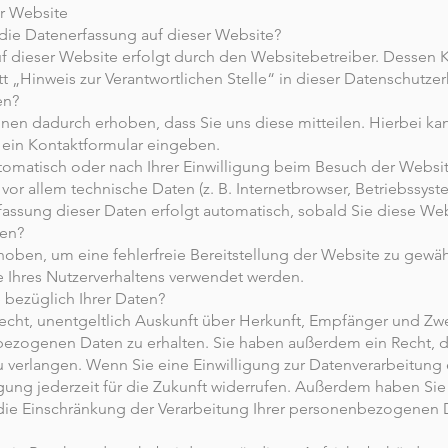
er Website
r die Datenerfassung auf dieser Website?
f dieser Website erfolgt durch den Websitebetreiber. Dessen 
 „Hinweis zur Verantwortlichen Stelle“ in dieser Datenschutz
en?
nen dadurch erhoben, dass Sie uns diese mitteilen. Hierbei kan
n ein Kontaktformular eingeben.
matisch oder nach Ihrer Einwilligung beim Besuch der Website
 vor allem technische Daten (z. B. Internetbrowser, Betriebssys
rfassung dieser Daten erfolgt automatisch, sobald Sie diese Web
ten?
rhoben, um eine fehlerfreie Bereitstellung der Website zu gewä
 Ihres Nutzerverhaltens verwendet werden.
bezüglich Ihrer Daten?
Recht, unentgeltlich Auskunft über Herkunft, Empfänger und Zwe
ezogenen Daten zu erhalten. Sie haben außerdem ein Recht, d
 verlangen. Wenn Sie eine Einwilligung zur Datenverarbeitung e
gung jederzeit für die Zukunft widerrufen. Außerdem haben Sie
e Einschränkung der Verarbeitung Ihrer personenbezogenen D