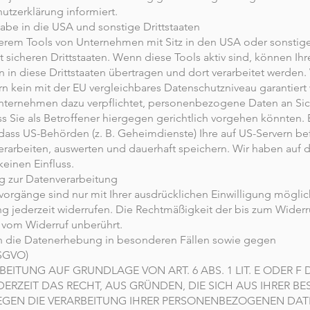
utzerklärung informiert.
abe in die USA und sonstige Drittstaaten
erem Tools von Unternehmen mit Sitz in den USA oder sonstig
t sicheren Drittstaaten. Wenn diese Tools aktiv sind, können Ihr
n diese Drittstaaten übertragen und dort verarbeitet werden. 
rn kein mit der EU vergleichbares Datenschutzniveau garantier
Unternehmen dazu verpflichtet, personenbezogene Daten an Si
 Sie als Betroffener hiergegen gerichtlich vorgehen könnten. 
ass US-Behörden (z. B. Geheimdienste) Ihre auf US-Servern be
arbeiten, auswerten und dauerhaft speichern. Wir haben auf d
keinen Einfluss.
ng zur Datenverarbeitung
vorgänge sind nur mit Ihrer ausdrücklichen Einwilligung möglic
gung jederzeit widerrufen. Die Rechtmäßigkeit der bis zum Widerr
 vom Widerruf unberührt.
 die Datenerhebung in besonderen Fällen sowie gegen
DSGVO)
EITUNG AUF GRUNDLAGE VON ART. 6 ABS. 1 LIT. E ODER F
EDERZEIT DAS RECHT, AUS GRÜNDEN, DIE SICH AUS IHRER 
GEGEN DIE VERARBEITUNG IHRER PERSONENBEZOGENEN DA