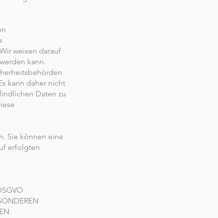
en
e
Wir weisen darauf
t werden kann.
cherheitsbehörden
Es kann daher nicht
findlichen Daten zu
iese
h. Sie können eine
uf erfolgten
 DSGVO
BESONDEREN
TEN