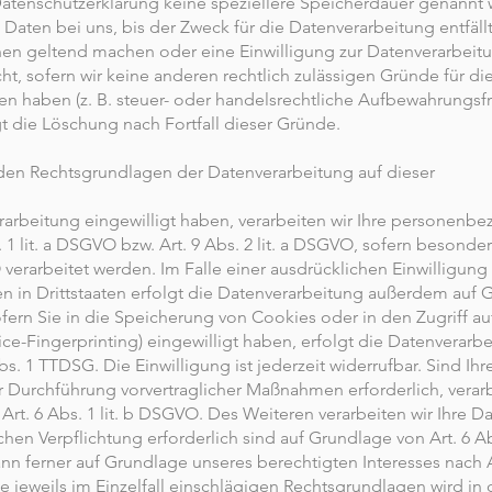
Datenschutzerklärung keine speziellere Speicherdauer genannt 
aten bei uns, bis der Zweck für die Datenverarbeitung entfäll
en geltend machen oder eine Einwilligung zur Datenverarbeitu
t, sofern wir keine anderen rechtlich zulässigen Gründe für di
haben (z. B. steuer- oder handelsrechtliche Aufbewahrungsfri
gt die Löschung nach Fortfall dieser Gründe.
den Rechtsgrundlagen der Datenverarbeitung auf dieser
erarbeitung eingewilligt haben, verarbeiten wir Ihre personenb
 1 lit. a DSGVO bzw. Art. 9 Abs. 2 lit. a DSGVO, sofern besond
verarbeitet werden. Im Falle einer ausdrücklichen Einwilligung
in Drittstaaten erfolgt die Datenverarbeitung außerdem auf G
ofern Sie in die Speicherung von Cookies oder in den Zugriff au
vice-Fingerprinting) eingewilligt haben, erfolgt die Datenverarbe
s. 1 TTDSG. Die Einwilligung ist jederzeit widerrufbar. Sind Ihr
r Durchführung vorvertraglicher Maßnahmen erforderlich, verarb
rt. 6 Abs. 1 lit. b DSGVO. Des Weiteren verarbeiten wir Ihre Da
ichen Verpflichtung erforderlich sind auf Grundlage von Art. 6 Ab
n ferner auf Grundlage unseres berechtigten Interesses nach Art.
 jeweils im Einzelfall einschlägigen Rechtsgrundlagen wird in