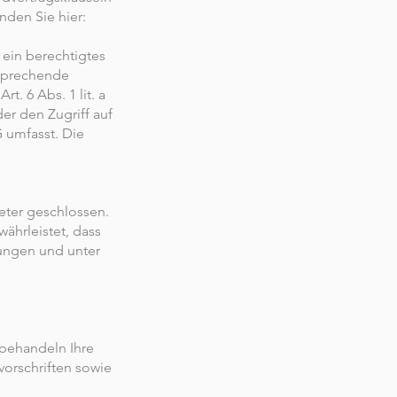
nden Sie hier:
 ein berechtigtes
tsprechende
t. 6 Abs. 1 lit. a
r den Zugriff auf
 umfasst. Die
eter geschlossen.
ährleistet, dass
ungen und unter
 behandeln Ihre
orschriften sowie