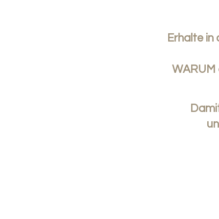
Erhalte in
WARUM du
Damit
un