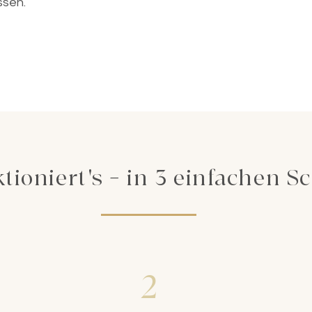
ssen.
tioniert's – in 3 einfachen S
2