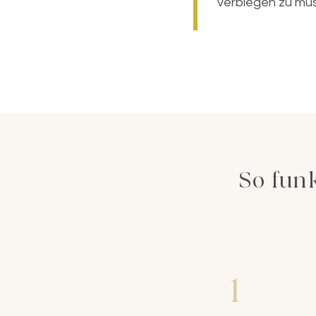
verbiegen zu mü
So funk
1