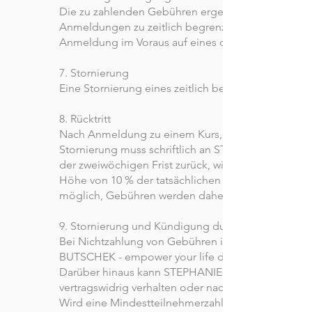
Die zu zahlenden Gebühren ergeben sich aus de
Anmeldungen zu zeitlich begrenzten Kursen und Wo
Anmeldung im Voraus auf eines der genannten Kont
7. Stornierung
Eine Stornierung eines zeitlich begrenzten Kursang
8. Rücktritt
Nach Anmeldung zu einem Kurs, Workshop o.ä. gilt
Stornierung muss schriftlich an STEPHANIE BUTSCHE
der zweiwöchigen Frist zurück, wird die bereits ge
Höhe von 10 % der tatsächlichen Kursgebühren an.
möglich, Gebühren werden daher nicht zurückerstat
9. Stornierung und Kündigung durch STEPHANIE B
Bei Nichtzahlung von Gebühren innerhalb der Zahl
BUTSCHEK - empower your life das Recht, die bet
Darüber hinaus kann STEPHANIE BUTSCHEK - empower
vertragswidrig verhalten oder nachhaltig stören.
Wird eine Mindestteilnehmerzahl nicht erreicht, 