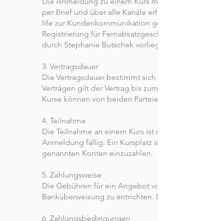
Die Anmeldung zu einem Kurs muss schriftlich erfo
per Brief und über alle Kanäle erfolgen, die von 
life
zur Kundenkommunikation genutzt werden (Insta
Registrierung für Fernabsatzgeschäfte (Internet, E-
durch Stephanie Butschek vorliegt. Dies erfolgt üb
3. Vertragsdauer
Die Vertragsdauer bestimmt sich nach dem gewählt
Verträgen gilt der Vertrag bis zum Ende des Angeb
Kurse können von beiden Parteien jederzeit been
4. Teilnahme
Die Teilnahme an einem Kurs ist nur mit vorherige
Anmeldung fällig. Ein Kursplatz ist erst nach Einga
genannten Konten einzuzahlen.
5. Zahlungsweise
Die Gebühren für ein Angebot von
Banküberweisung zu entrichten. Die Kontodaten w
6. Zahlungsbedingungen