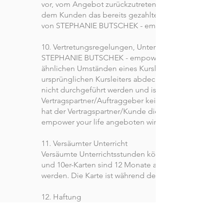
vor, vom Angebot zurückzutreten. Tritt STEPHANI
dem Kunden das bereits gezahlte Geld zurückerst
von STEPHANIE BUTSCHEK - empower your life n
10. Vertretungsregelungen, Unterrichtsausfall und K
STEPHANIE BUTSCHEK - empower your life behält sic
ähnlichen Umständen eines Kursleiters einen qualif
ursprünglichen Kursleiters abdeckt. Kann eine Kurs
nicht durchgeführt werden und ist eine Vertretung 
Vertragspartner/Auftraggeber keinen Anspruch auf 
hat der Vertragspartner/Kunde die Möglichkeit, e
empower your life angeboten wird, zu besuchen.
11. Versäumter Unterricht
Versäumte Unterrichtsstunden können innerhalb der
und 10er-Karten sind 12 Monate ab Ausstellungsdat
werden. Die Karte ist während der Gültigkeitsdauer
12. Haftung
Der Vertragspartner versichert, dass er körperlich 