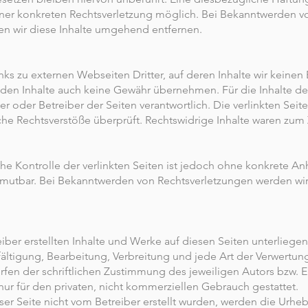
einer konkreten Rechtsverletzung möglich. Bei Bekanntwerden 
n wir diese Inhalte umgehend entfernen.
ks zu externen Webseiten Dritter, auf deren Inhalte wir keinen
den Inhalte auch keine Gewähr übernehmen. Für die Inhalte der 
ter oder Betreiber der Seiten verantwortlich. Die verlinkten Se
che Rechtsverstöße überprüft. Rechtswidrige Inhalte waren zum 
he Kontrolle der verlinkten Seiten ist jedoch ohne konkrete An
umutbar. Bei Bekanntwerden von Rechtsverletzungen werden wir 
eiber erstellten Inhalte und Werke auf diesen Seiten unterlieg
lfältigung, Bearbeitung, Verbreitung und jede Art der Verwertu
fen der schriftlichen Zustimmung des jeweiligen Autors bzw. E
nur für den privaten, nicht kommerziellen Gebrauch gestattet.
eser Seite nicht vom Betreiber erstellt wurden, werden die Urheb