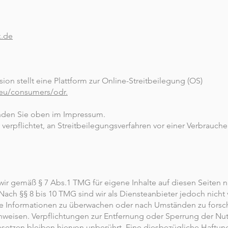
k.de
n stellt eine Plattform zur Online-Streitbeilegung (OS)
.eu/consumers/odr.
inden Sie oben im Impressum.
r verpflichtet, an Streitbeilegungsverfahren vor einer Verbrauche
 wir gemäß § 7 Abs.1 TMG für eigene Inhalte auf diesen Seiten
Nach §§ 8 bis 10 TMG sind wir als Diensteanbieter jedoch nicht v
e Informationen zu überwachen oder nach Umständen zu forsch
hinweisen. Verpflichtungen zur Entfernung oder Sperrung der N
etzen bleiben hiervon unberührt. Eine diesbezügliche Haftung