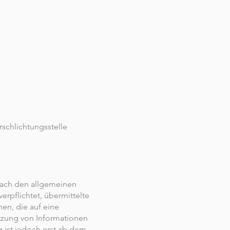
rschlichtungsstelle
 nach den allgemeinen
erpflichtet, übermittelte
en, die auf eine
utzung von Informationen
 ist jedoch erst ab dem