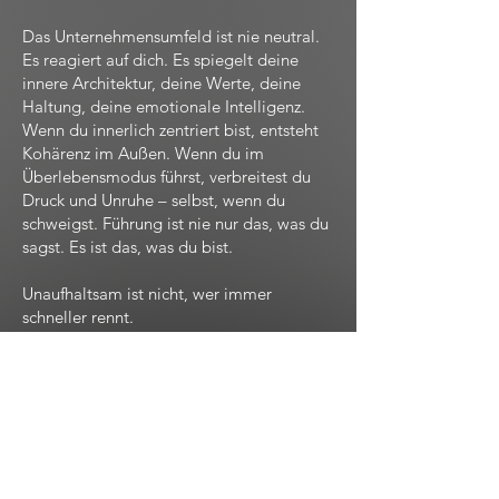
Das Unternehmensumfeld ist nie neutral.
Es reagiert auf dich. Es spiegelt deine
innere Architektur, deine Werte, deine
Haltung, deine emotionale Intelligenz.
Wenn du innerlich zentriert bist, entsteht
Kohärenz im Außen. Wenn du im
Überlebensmodus führst, verbreitest du
Druck und Unruhe – selbst, wenn du
schweigst. Führung ist nie nur das, was du
sagst. Es ist das, was du bist.
Unaufhaltsam ist nicht, wer immer
schneller rennt.
Unaufhaltsam ist, wer innerlich still bleibt,
während alles andere sich bewegt.
Wenn Führung sich wieder nach Kraft
anfühlen soll statt nach Kampf, dann
braucht es kein neues System, sondern
Bewusstsein.