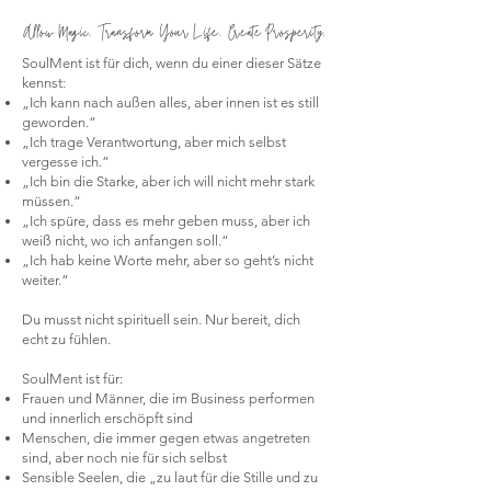
Allow Magic. Transform Your Life. Create Prosperity.
SoulMent ist für dich, wenn du einer dieser Sätze
kennst:
„Ich kann nach außen alles, aber innen ist es still
geworden.“
„Ich trage Verantwortung, aber mich selbst
vergesse ich.“
„Ich bin die Starke, aber ich will nicht mehr stark
müssen.“
„Ich spüre, dass es mehr geben muss, aber ich
weiß nicht, wo ich anfangen soll.“
„Ich hab keine Worte mehr, aber so geht’s nicht
weiter.“
Du musst nicht spirituell sein. Nur bereit, dich
echt zu fühlen.
SoulMent ist für:
Frauen und Männer, die im Business performen
und innerlich erschöpft sind
Menschen, die immer gegen etwas angetreten
sind, aber noch nie für sich selbst
Sensible Seelen, die „zu laut für die Stille und zu