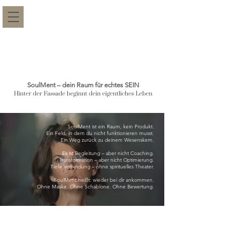
SoulMent – dein Raum für echtes SEIN
Hinter der Fassade beginnt dein eigentliches Leben
SoulMent ist ein Raum, kein Produkt.
Ein Feld, in dem du nicht funktionieren musst.
Ein Weg zurück zu deinem Wesenskern.​
Es ist Begleitung – aber nicht Coaching.
Transformation – aber nicht Optimierung.
Tiefe Verbindung – ohne spirituelles Theater.​
SoulMent heißt: wieder bei dir ankommen.
Ohne Maske. Ohne Schablone. Ohne Bewertung.