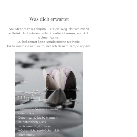
Was dich erwartet
SoulMent ist kein Fahrplan. Es ist ein Weg, der sich mit dir
entfaltet. Und trotzdem willst du vielleicht wissen, womit du
rechnen kannst.
Du bekommst keine standardisierte Methode.
Du bekommst einen Raum, der sich deinem Tempo anpasst.
1:1-Begleitung
Persönliche Sessions – online
oder offline.
Dauer: ca. 60 bis 90 Minuten,
im natürlichen Fluss.
In deinem Rhythmus –
wöchentlich, zweiwöchentlich
oder intuitiv.