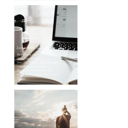
Zwischen den Sessions
Begleitung via
Sprachnachrichten.
Impulse, Fragen, Spiegelungen
– sanft, echt, verbindend.
Du musst nichts leisten. Du
darfst einfach weiter atmen und
fühlen.